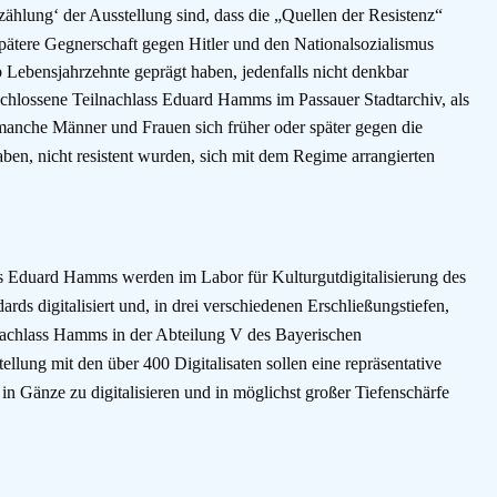
zählung
‘ der Ausstellung sind, dass die „Quellen der Resistenz“
pätere Gegnerschaft gegen Hitler und den Nationalsozialismus
 Lebensjahrzehnte geprägt haben, jedenfalls nicht denkbar
rschlossene Teilnachlass Eduard Hamms im Passauer Stadtarchiv, als
manche Männer und Frauen sich früher oder später gegen die
aben, nicht resistent wurden, sich mit dem Regime arrangierten
s Eduard Hamms werden im Labor für Kulturgutdigitalisierung des
ds digitalisiert und, in drei verschiedenen Erschließungstiefen,
nachlass Hamms in der Abteilung V des Bayerischen
ung mit den über 400 Digitalisaten sollen eine repräsentative
 Gänze zu digitalisieren und in möglichst großer Tiefenschärfe