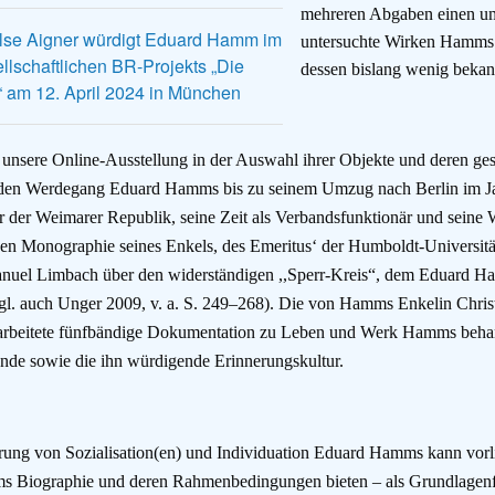
mehreren Abgaben einen umf
Ilse Aigner würdigt Eduard Hamm im
untersuchte Wirken Hamms 
llschaftlichen BR-Projekts „Die
dessen bislang wenig bekan
 am 12. April 2024 in München
 unsere Online-Ausstellung in der Auswahl ihrer Objekte und deren ges
en Werdegang Eduard Hamms bis zu seinem Umzug nach Berlin im Jahr
ker der Weimarer Republik, seine Zeit als Verbandsfunktionär und seine
hen Monographie seines Enkels, des Emeritus
‘
der Humboldt-Universität
nuel Limbach über den
widerständigen ,,Sperr-Kreis“, dem Eduard H
gl. auch Unger 2009, v. a. S.
249–268)
.
Die von Hamms Enkelin Christ
rbeitete fünfbändige Dokumentation zu Leben und Werk Hamms behande
nde sowie die ihn würdigende Erinnerungskultur.
rung von Sozialisation(en) und Individuation Eduard Hamms kann vorl
Biographie und deren Rahmenbedingungen bieten – als Grundlagenfors