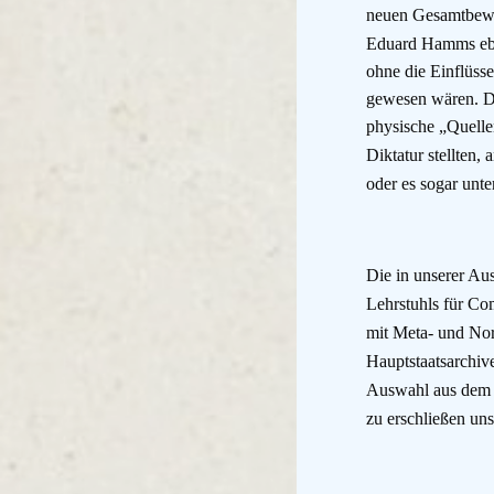
neuen Gesamtbewe
Eduard Hamms eben
ohne die Einflüss
gewesen wären. Dar
physische „Quelle
Diktatur stellten,
oder es sogar unter
Die in unserer Au
Lehrstuhls für Com
mit Meta- und Nor
Hauptstaatsarchiv
Auswahl aus dem i
zu erschließen unse