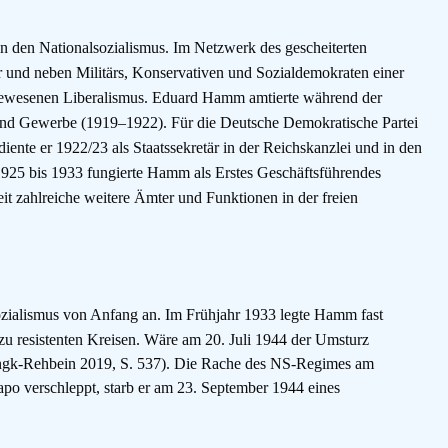
n den Nationalsozialismus.
Im Netzwerk des gescheiterten
 und neben Militärs, Konservativen und Sozialdemokraten einer
h gewesenen Liberalismus. Eduard Hamm amtierte während der
e und Gewerbe (1919–1922). Für die Deutsche Demokratische Partei
nte er 1922/23 als Staatssekretär in der Reichskanzlei und in den
 1925 bis 1933 fungierte Hamm als Erstes Geschäftsführendes
it zahlreiche weitere Ämter und Funktionen in der freien
sozialismus von Anfang an.
Im Frühjahr 1933 legte Hamm fast
zu resistenten Kreisen. Wäre am 20. Juli 1944 der Umsturz
ingk-Rehbein 2019, S. 537). Die Rache des NS-Regimes am
po verschleppt, starb er am 23. September 1944 eines