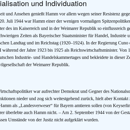
ialisation und Individuation
eit und Ansehen genießt Hamm vor allem wegen seiner Resistenz gege
0. Juli 1944 war Hamm einer der wenigen vormaligen Spitzenpolitiker
ter des im Kaiserreich und in der Weimarer Republik so einflussreic
hwierigen Zeiten als Bayerischer Staatsminister für Handel, Industri
chen Landtag und im Reichstag (1920–1924). In der Regierung Cuno die
I während der Jahre 1923 bis 1925 als Reichswirtschaftsminister. Von
eutschen Industrie- und Handelskammertages und bekleidete in dieser Ze
vilgesellschaft der Weimarer Republik.
 Wirtschaftspolitiker war aufrechter Demokrat und Gegner des National
ktionen nieder und zog sich weitestgehend zurück, hielt aber Kontakt 
 Hamm als „Landesverweser“ für Bayern amtieren sollen (von Keyserl
er überlebte auch Hamm nicht.
– Am 2. September 1944 von der Gesta
ssen Umstände von der Justiz nicht aufgeklärt wurden.