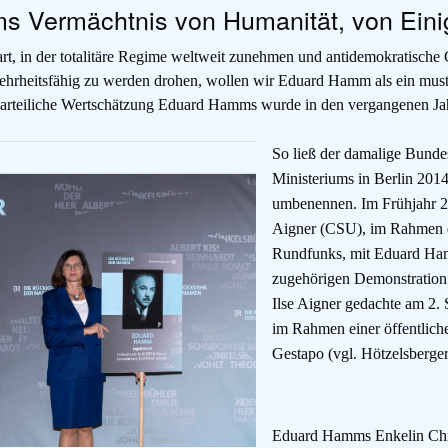
 Vermächtnis von Humanität, von Einigk
t, in der totalitäre Regime weltweit zunehmen und antidemokratische G
ehrheitsfähig zu werden drohen, wollen wir Eduard Hamm als ein muste
arteiliche Wertschätzung Eduard Hamms wurde in den vergangenen Jah
So ließ der damalige Bundes
Ministeriums in Berlin 20
umbenennen. Im Frühjahr 20
Aigner (CSU), im Rahmen 
Rundfunks, mit Eduard Ham
zugehörigen Demonstration
Ilse Aigner gedachte am 2.
im Rahmen einer öffentlich
Gestapo (vgl. Hötzelsberge
Eduard Hamms Enkelin Chris