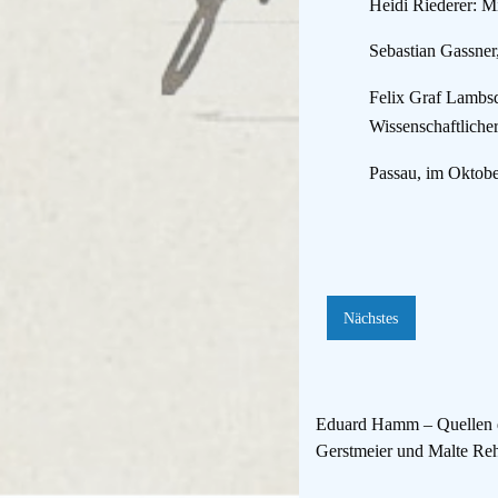
Heidi Riederer: Mi
Sebastian Gassner
Felix Graf Lambsd
Wissenschaftlich
Passau, im Oktob
Nächstes
Eduard Hamm – Quellen de
Gerstmeier und Malte Re