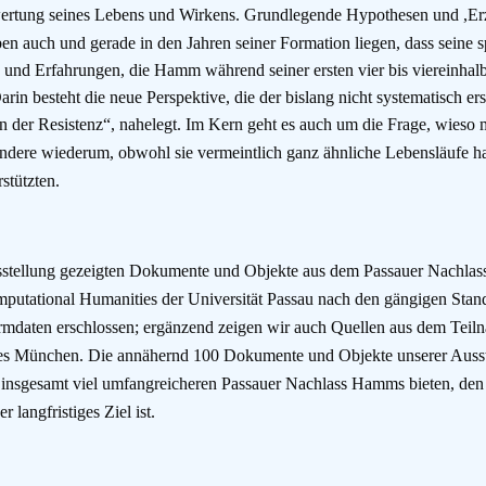
rtung seines Lebens und Wirkens. Grundlegende Hypothesen und ,Er
 auch und gerade in den Jahren seiner Formation liegen, dass seine s
e und Erfahrungen, die Hamm während seiner ersten vier bis viereinhalb
in besteht die neue Perspektive, die der bislang nicht systematisch e
n der Resistenz“, nahelegt.
Im Kern geht es auch um die Frage, wieso 
 andere wiederum, obwohl sie vermeintlich ganz ähnliche Lebensläufe h
stützten.
sstellung gezeigten Dokumente und Objekte aus dem Passauer Nachlas
putational Humanities der Universität Passau nach den gängigen Standar
mdaten erschlossen; ergänzend zeigen wir auch Quellen aus dem Teil
es München. Die annähernd 100 Dokumente und Objekte unserer Ausstell
nsgesamt viel umfangreicheren Passauer Nachlass Hamms bieten, den in
r langfristiges Ziel ist.