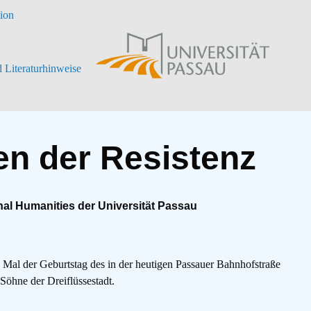
tion
Edua
Ham
 Literaturhinweise
–
Quel
der
n der Resistenz
Resi
nal Humanities der Universität Passau
Mal der Geburtstag des in der heutigen Passauer Bahnhofstraße
Söhne der Dreiflüssestadt.