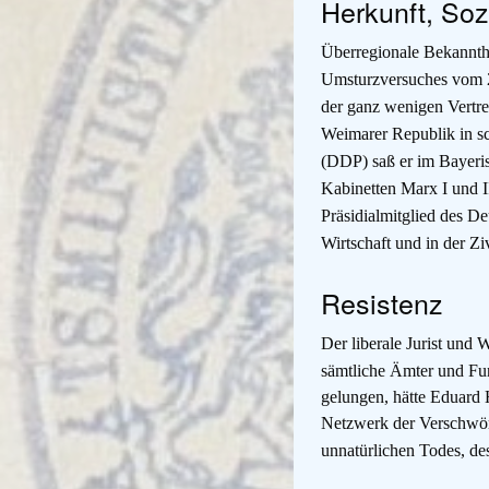
Herkunft, Soz
Überregionale Bekannth
Umsturzversuches vom 2
der ganz wenigen Vertre
Weimarer Republik in sc
(DDP) saß er im Bayeris
Kabinetten Marx I und I
Präsidialmitglied des D
Wirtschaft und in der Zi
Resistenz
Der liberale Jurist und
sämtliche Ämter und Fun
gelungen, hätte Eduard
Netzwerk der Verschwör
unnatürlichen Todes, de