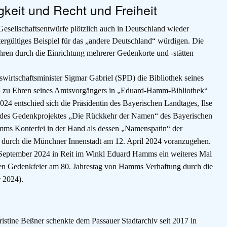
eit und Recht und Freiheit
esellschaftsentwürfe plötzlich auch in Deutschland wieder
rgültiges Beispiel für das „andere Deutschland“ würdigen. Die
ren durch die Einrichtung mehrerer Gedenkorte und -stätten
wirtschaftsminister Sigmar Gabriel (SPD) die Bibliothek seines
14 zu Ehren seines Amtsvorgängers in „Eduard-Hamm-Bibliothek“
24 entschied sich die Präsidentin des Bayerischen Landtages, Ilse
des Gedenkprojektes „Die Rückkehr der Namen“ des Bayerischen
ms Konterfei in der Hand als dessen „Namenspatin“ der
 durch die Münchner Innenstadt am 12. April 2024 voranzugehen.
 September 2024 in Reit im Winkl Eduard Hamms ein weiteres Mal
en Gedenkfeier am 80. Jahrestag von Hamms Verhaftung durch die
r 2024).
tine Beßner schenkte dem Passauer Stadtarchiv seit 2017 in