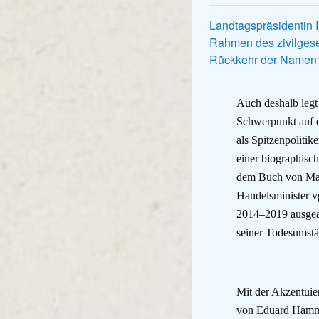
Landtagspräsidentin 
Rahmen des zivilgese
Rückkehr der Namen“
Auch deshalb legt
Schwerpunkt auf d
als Spitzenpoliti
einer biographisc
dem Buch von Ma
Handelsminister v
2014–2019
ausgea
seiner Todesumstä
Mit der Akzentuie
von Eduard Hamms 